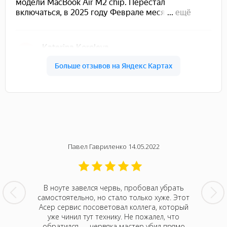
Павел Гавриленко 14.05.2022
мячом в
В ноуте завелся червь, пробовал убрать
Только 
рещина
самостоятельно, но стало только хуже. Этот
отли
нтр Acer,
Асер сервис посоветовал коллега, который
мастеро
н нам
уже чинил тут технику. Не пожалел, что
дают, 
ову не
обратился — червяка мастер убил прямо
последн