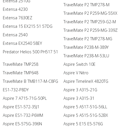
Extensa 2510G
TravelMate P2 TMP278-M
Extensa 4230
TravelMate P2 P259-MG-55XX
Extensa 7630EZ
TravelMate P2 TMP259-G2-M
Extensa 15 EX215 51 57DG
TravelMate P2 P259-MG-339Z
Extensa 2540
TravelMate P2 TMP278-MG
Extensa EX2540 58EY
TravelMate P238-M-389Y
Predator Helios 500 PH517 51
TravelMate P238-M-53LU
TravelMate TMP258
Aspire Switch 10E
TravelMate TMP648
Aspire V Nitro
TravelMate B TMB117-M-C8FG
Aspire TimelineX 4820TG
ES1-732-P8DY
Aspire 3 A315-21G
Aspire 7 A715-71G-50PL
Aspire 3 A315-31
Aspire ES1-572-35J1
Aspire 5 A517-51G-56LL
Aspire ES1-732-P6WM
Aspire 5 A515-51G-52BX
Aspire E5-575G-396N
Aspire 5 E15 E5-576G