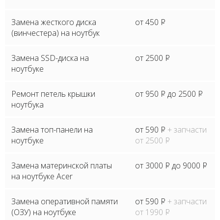
Замена жесткого диска
от 450
P
(винчестера) на ноутбук
Замена SSD-диска на
от 2500
P
ноутбуке
Ремонт петель крышки
от 950
P
до 2500
P
ноутбука
Замена топ-панели на
от 590
P
+ запчасти
ноутбуке
от 2500
P
Замена материнской платы
от 3000
P
до 9000
P
на ноутбуке Acer
Замена оперативной памяти
от 590
P
+ запчасти
(ОЗУ) на ноутбуке
от 1990
P