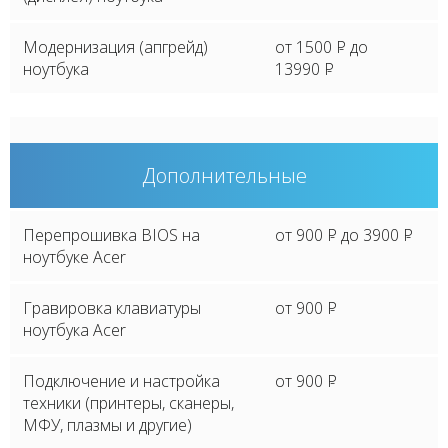
Модернизация (апгрейд)
от 1500
P
до
ноутбука
13990
P
Дополнительные
Перепрошивка BIOS на
от 900
P
до 3900
P
ноутбуке Acer
Гравировка клавиатуры
от 900
P
ноутбука Acer
Подключение и настройка
от 900
P
техники (принтеры, сканеры,
МФУ, плазмы и другие)