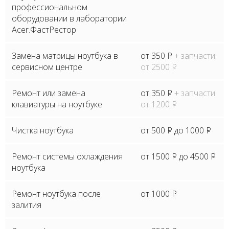
профессиональном
оборудовании в лаборатории
Acer.ФастРестор
Замена матрицы ноутбука в
от 350
P
+ запчасти
сервисном центре
от 2500
P
Ремонт или замена
от 350
P
+ запчасти
клавиатуры на ноутбуке
от 1200
P
Чистка ноутбука
от 500
P
до 1000
P
Ремонт системы охлаждения
от 1500
P
до 4500
P
ноутбука
Ремонт ноутбука после
от 1000
P
залития