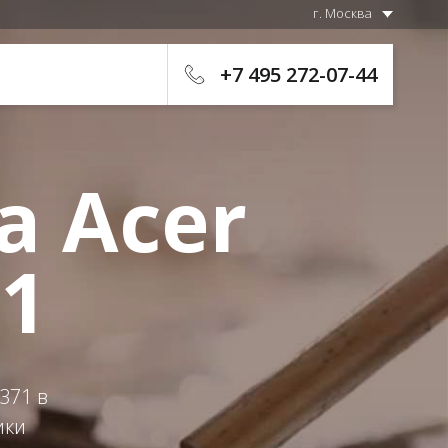
г. Москва
+7 495 272-07-44
а Acer
71
371 в
ики