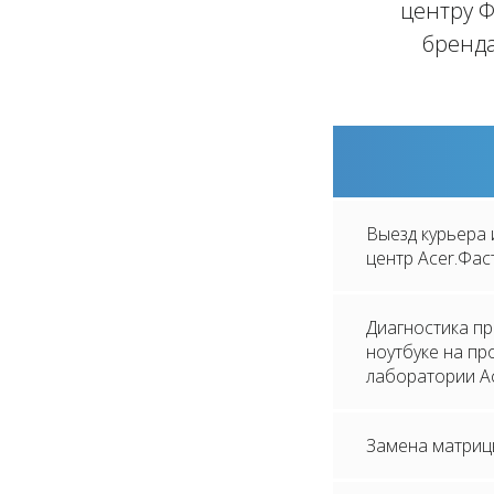
центру Ф
бренда
Выезд курьера 
центр Acer.Фас
Диагностика п
ноутбуке на п
лаборатории A
Замена матриц