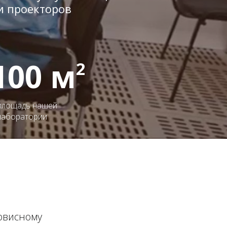
и проекторов
100 м
2
площадь нашей
лаборатории
ервисному