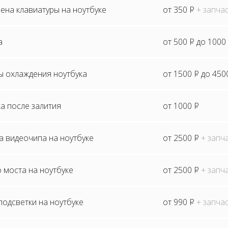
ена клавиатуры на ноутбуке
от 350
P
+ запча
а
от 500
P
до 1000
ы охлаждения ноутбука
от 1500
P
до 450
а после залития
от 1000
P
а видеочипа на ноутбуке
от 2500
P
+ запч
 моста на ноутбуке
от 2500
P
+ запч
одсветки на ноутбуке
от 990
P
+ запча