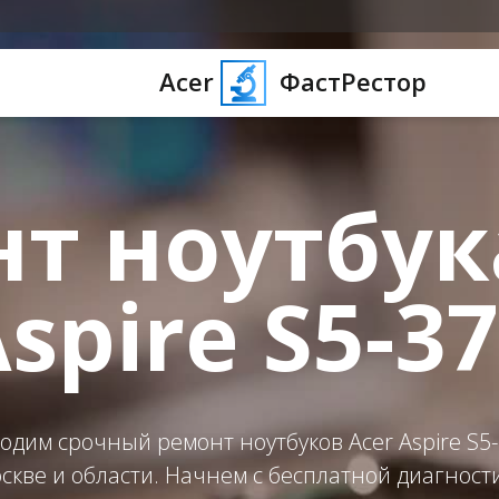
Acer
ФастРестор
т ноутбук
spire S5-3
одим срочный ремонт ноутбуков Acer Aspire S5-
скве и области. Начнем с бесплатной диагност