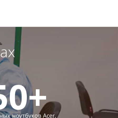
ах
50
+
ых ноутбуков Acer,