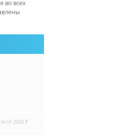
я во всех
тавлены
сти от 2500
P