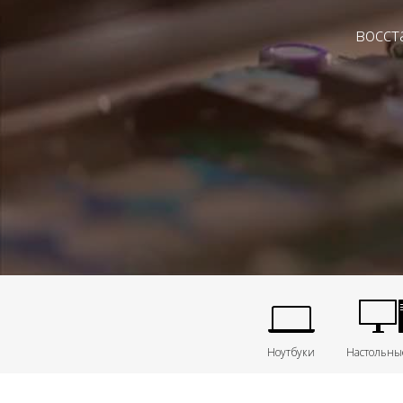
восст
Ноутбуки
Настольны