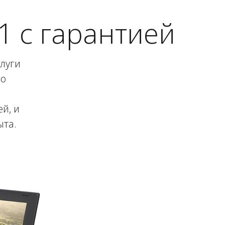
1 с гарантией
слуги
во
й, и
ыта.