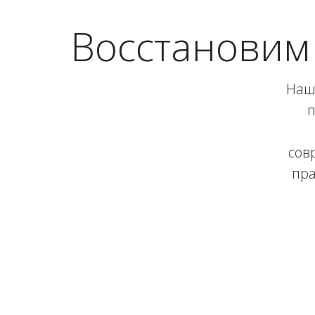
Восстановим 
Наш 
п
сов
пра