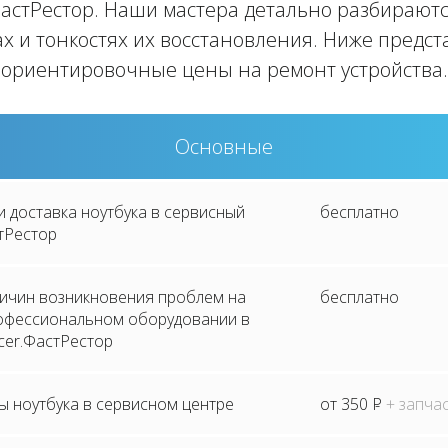
астРестор. Наши мастера детально разбираютс
х и тонкостях их восстановления. Ниже предс
ориентировочные цены на ремонт устройства.
Основные
и доставка ноутбука в сервисный
бесплатно
тРестор
ричин возникновения проблем на
бесплатно
рофессиональном оборудовании в
cer.ФастРестор
ы ноутбука в сервисном центре
от 350
P
+ запча