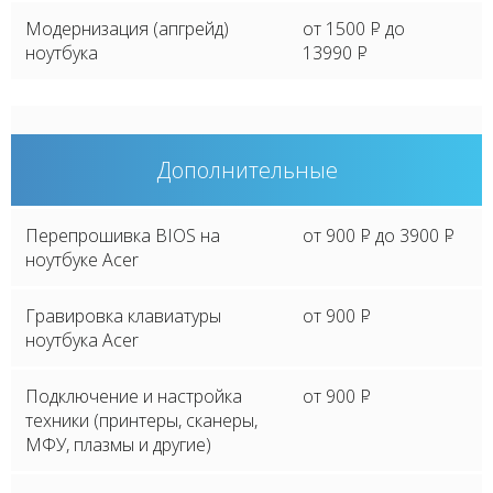
Модернизация (апгрейд)
от 1500
P
до
ноутбука
13990
P
Дополнительные
Перепрошивка BIOS на
от 900
P
до 3900
P
ноутбуке Acer
Гравировка клавиатуры
от 900
P
ноутбука Acer
Подключение и настройка
от 900
P
техники (принтеры, сканеры,
МФУ, плазмы и другие)