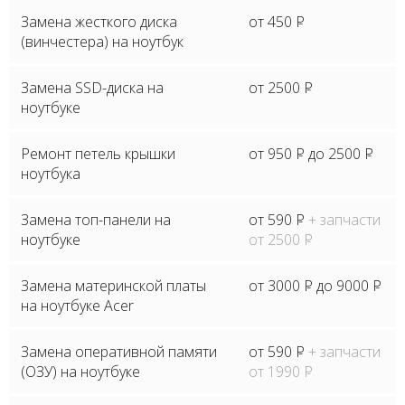
Замена жесткого диска
от 450
P
(винчестера) на ноутбук
Замена SSD-диска на
от 2500
P
ноутбуке
Ремонт петель крышки
от 950
P
до 2500
P
ноутбука
Замена топ-панели на
от 590
P
+ запчасти
ноутбуке
от 2500
P
Замена материнской платы
от 3000
P
до 9000
P
на ноутбуке Acer
Замена оперативной памяти
от 590
P
+ запчасти
(ОЗУ) на ноутбуке
от 1990
P