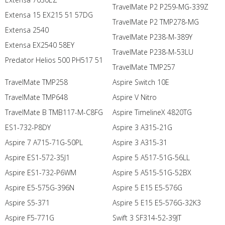
TravelMate P2 P259-MG-339Z
Extensa 15 EX215 51 57DG
TravelMate P2 TMP278-MG
Extensa 2540
TravelMate P238-M-389Y
Extensa EX2540 58EY
TravelMate P238-M-53LU
Predator Helios 500 PH517 51
TravelMate TMP257
TravelMate TMP258
Aspire Switch 10E
TravelMate TMP648
Aspire V Nitro
TravelMate B TMB117-M-C8FG
Aspire TimelineX 4820TG
ES1-732-P8DY
Aspire 3 A315-21G
Aspire 7 A715-71G-50PL
Aspire 3 A315-31
Aspire ES1-572-35J1
Aspire 5 A517-51G-56LL
Aspire ES1-732-P6WM
Aspire 5 A515-51G-52BX
Aspire E5-575G-396N
Aspire 5 E15 E5-576G
Aspire S5-371
Aspire 5 E15 E5-576G-32K3
Aspire F5-771G
Swift 3 SF314-52-39JT