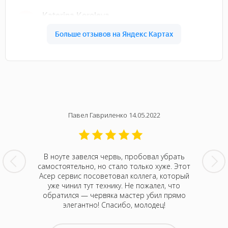
Павел Гавриленко 14.05.2022
мячом в
В ноуте завелся червь, пробовал убрать
Только 
рещина
самостоятельно, но стало только хуже. Этот
отли
нтр Acer,
Асер сервис посоветовал коллега, который
мастеро
н нам
уже чинил тут технику. Не пожалел, что
дают, 
ову не
обратился — червяка мастер убил прямо
последн
лемая.
элегантно! Спасибо, молодец!