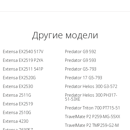
Другие модели
Extensa EX2540 517V
Predator G9 592
Extensa EX2519 P2YA
Predator G9 593
Extensa EX2511 541P
Predator G5-793
Extensa EX2520G
Predator 17 G5-793
Extensa EX2530
Predator Helios 300 G3-572
Extensa 2511G
Predator Helios 300 PH317-
51-53XE
Extensa EX2519
Predator Triton 700 PT715-51
Extensa 2510G
TravelMate P2 P259-MG-55XX
Extensa 4230
TravelMate P2 TMP259-G2-M
Extensa 7630EZ