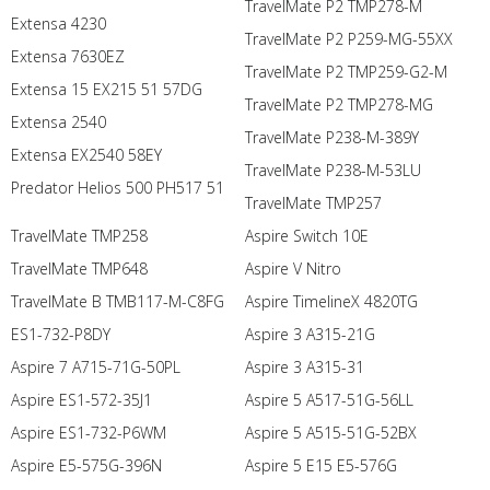
TravelMate P2 TMP278-M
Extensa 4230
TravelMate P2 P259-MG-55XX
Extensa 7630EZ
TravelMate P2 TMP259-G2-M
Extensa 15 EX215 51 57DG
TravelMate P2 TMP278-MG
Extensa 2540
TravelMate P238-M-389Y
Extensa EX2540 58EY
TravelMate P238-M-53LU
Predator Helios 500 PH517 51
TravelMate TMP257
TravelMate TMP258
Aspire Switch 10E
TravelMate TMP648
Aspire V Nitro
TravelMate B TMB117-M-C8FG
Aspire TimelineX 4820TG
ES1-732-P8DY
Aspire 3 A315-21G
Aspire 7 A715-71G-50PL
Aspire 3 A315-31
Aspire ES1-572-35J1
Aspire 5 A517-51G-56LL
Aspire ES1-732-P6WM
Aspire 5 A515-51G-52BX
Aspire E5-575G-396N
Aspire 5 E15 E5-576G