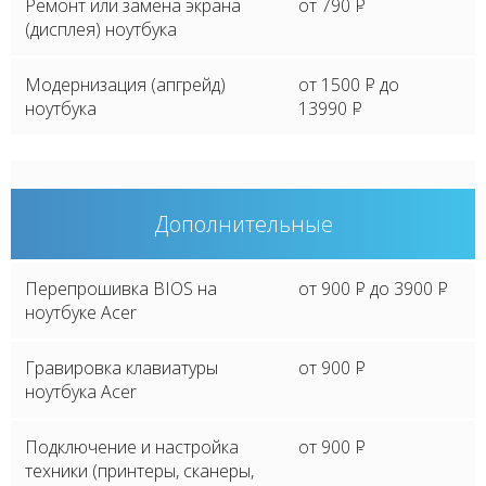
Ремонт или замена экрана
от 790
P
(дисплея) ноутбука
Модернизация (апгрейд)
от 1500
P
до
ноутбука
13990
P
Дополнительные
Перепрошивка BIOS на
от 900
P
до 3900
P
ноутбуке Acer
Гравировка клавиатуры
от 900
P
ноутбука Acer
Подключение и настройка
от 900
P
техники (принтеры, сканеры,