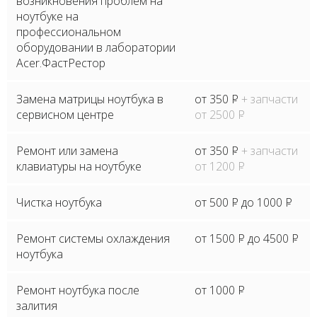
возникновения проблем на
ноутбуке на
профессиональном
оборудовании в лаборатории
Acer.ФастРестор
Замена матрицы ноутбука в
от 350
P
+ запчасти
сервисном центре
от 2500
P
Ремонт или замена
от 350
P
+ запчасти
клавиатуры на ноутбуке
от 1200
P
Чистка ноутбука
от 500
P
до 1000
P
Ремонт системы охлаждения
от 1500
P
до 4500
P
ноутбука
Ремонт ноутбука после
от 1000
P
залития