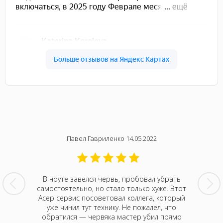
Павел Гавриленко 14.05.2022
мячом в
В ноуте завелся червь, пробовал убрать
Только 
рещина
самостоятельно, но стало только хуже. Этот
отли
нтр Acer,
Асер сервис посоветовал коллега, который
мастеро
н нам
уже чинил тут технику. Не пожалел, что
дают, 
ову не
обратился — червяка мастер убил прямо
последн