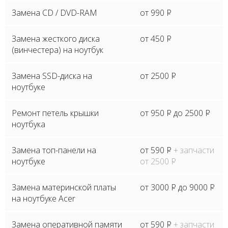
Замена CD / DVD-RAM
от 990
P
Замена жесткого диска
от 450
P
(винчестера) на ноутбук
Замена SSD-диска на
от 2500
P
ноутбуке
Ремонт петель крышки
от 950
P
до 2500
P
ноутбука
Замена топ-панели на
от 590
P
+ запчасти
ноутбуке
от 2500
P
Замена материнской платы
от 3000
P
до 9000
P
на ноутбуке Acer
Замена оперативной памяти
от 590
P
+ запчасти