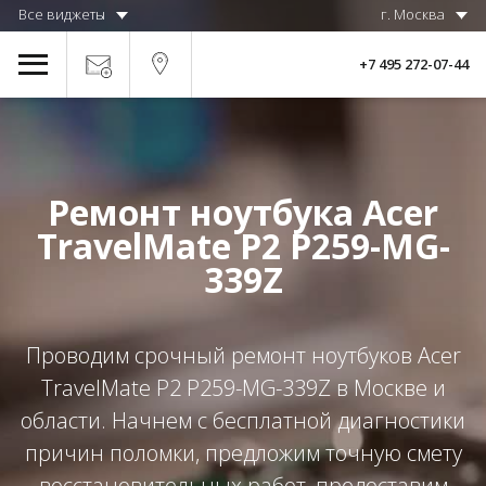
Все виджеты
г. Москва
+7 495 272-07-44
Ремонт ноутбука Acer
TravelMate P2 P259-MG-
339Z
Проводим срочный ремонт ноутбуков Acer
TravelMate P2 P259-MG-339Z в Москве и
области. Начнем с бесплатной диагностики
причин поломки, предложим точную смету
восстановительных работ, предоставим