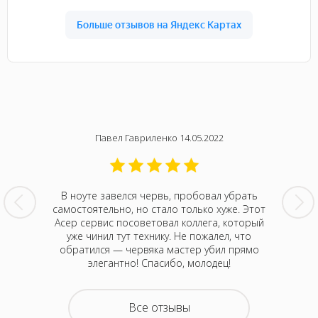
Павел Гавриленко 14.05.2022
мячом в
В ноуте завелся червь, пробовал убрать
Только 
рещина
самостоятельно, но стало только хуже. Этот
отли
нтр Acer,
Асер сервис посоветовал коллега, который
мастеро
н нам
уже чинил тут технику. Не пожалел, что
дают, 
ову не
обратился — червяка мастер убил прямо
последн
лемая.
элегантно! Спасибо, молодец!
Все отзывы