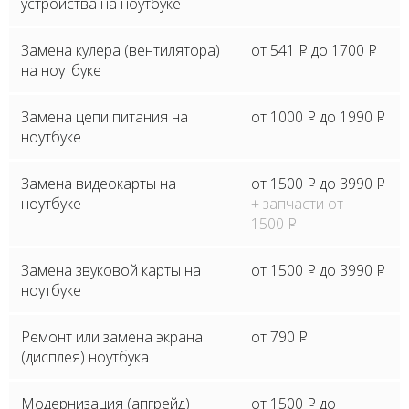
устройства на ноутбуке
Замена кулера (вентилятора)
от 541
P
до 1700
P
на ноутбуке
Замена цепи питания на
от 1000
P
до 1990
P
ноутбуке
Замена видеокарты на
от 1500
P
до 3990
P
ноутбуке
+ запчасти от
1500
P
Замена звуковой карты на
от 1500
P
до 3990
P
ноутбуке
Ремонт или замена экрана
от 790
P
(дисплея) ноутбука
Модернизация (апгрейд)
от 1500
P
до