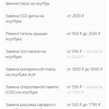
(винчестера) на ноутбук
Замена SSD-диска на
от 2500
P
ноутбуке
Ремонт петель крышки
от 950
P
до 2500
P
ноутбука
Замена топ-панели на
от 590
P
+ запчасти
ноутбуке
от 2500
P
Замена материнской платы
от 3000
P
до 9000
P
на ноутбуке Acer
Замена оперативной памяти
от 590
P
+ запчасти
(ОЗУ) на ноутбуке
от 1990
P
Замена разъема зарядного
от 500
P
до 1790
P