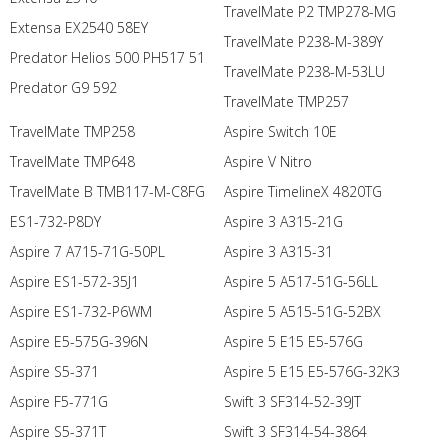
TravelMate P2 TMP278-MG
Extensa EX2540 58EY
TravelMate P238-M-389Y
Predator Helios 500 PH517 51
TravelMate P238-M-53LU
Predator G9 592
TravelMate TMP257
TravelMate TMP258
Aspire Switch 10E
TravelMate TMP648
Aspire V Nitro
TravelMate B TMB117-M-C8FG
Aspire TimelineX 4820TG
ES1-732-P8DY
Aspire 3 A315-21G
Aspire 7 A715-71G-50PL
Aspire 3 A315-31
Aspire ES1-572-35J1
Aspire 5 A517-51G-56LL
Aspire ES1-732-P6WM
Aspire 5 A515-51G-52BX
Aspire E5-575G-396N
Aspire 5 E15 E5-576G
Aspire S5-371
Aspire 5 E15 E5-576G-32K3
Aspire F5-771G
Swift 3 SF314-52-39JT
Aspire S5-371T
Swift 3 SF314-54-3864