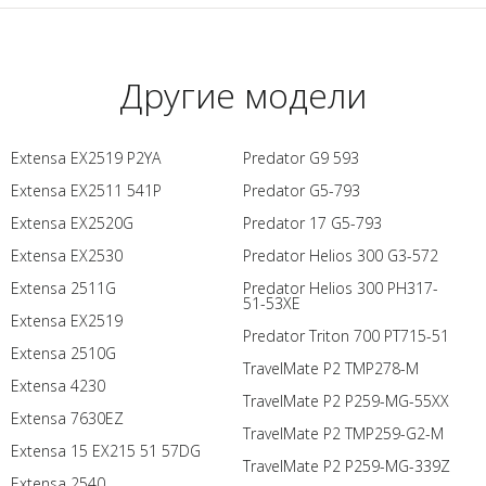
Другие модели
Extensa EX2519 P2YA
Predator G9 593
Extensa EX2511 541P
Predator G5-793
Extensa EX2520G
Predator 17 G5-793
Extensa EX2530
Predator Helios 300 G3-572
Extensa 2511G
Predator Helios 300 PH317-
51-53XE
Extensa EX2519
Predator Triton 700 PT715-51
Extensa 2510G
TravelMate P2 TMP278-M
Extensa 4230
TravelMate P2 P259-MG-55XX
Extensa 7630EZ
TravelMate P2 TMP259-G2-M
Extensa 15 EX215 51 57DG
TravelMate P2 P259-MG-339Z
Extensa 2540