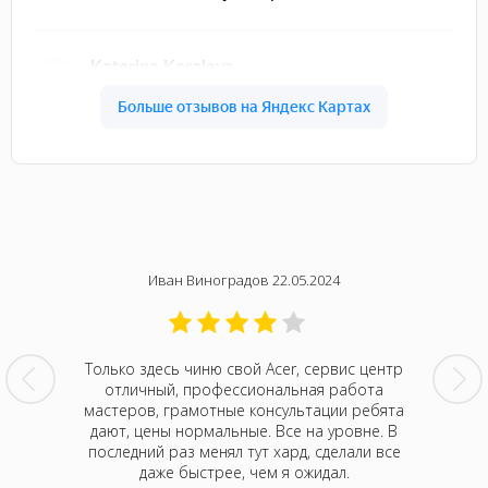
Иван Виноградов 22.05.2024
мячом в
Только здесь чиню свой Acer, сервис центр
Очень 
рещина
отличный, профессиональная работа
Москв
нтр Acer,
мастеров, грамотные консультации ребята
недав
н нам
дают, цены нормальные. Все на уровне. В
внима
ову не
последний раз менял тут хард, сделали все
качеств
лемая.
даже быстрее, чем я ожидал.
нуже