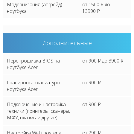
Модернизация (апгрейд)
от 1500
P
до
ноутбука
13990
P
Дополнительные
Перепрошивка BIOS на
от 900
P
до 3900
P
ноутбуке Acer
Гравировка клавиатуры
от 900
P
ноутбука Acer
Подключение и настройка
от 900
P
техники (принтеры, сканеры,
МФУ, плазмы и другие)
Настройка Wi-Fi роутера
от 290
P