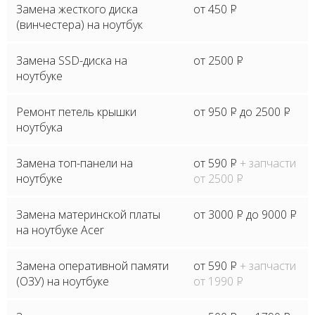
Замена жесткого диска
от 450
P
(винчестера) на ноутбук
Замена SSD-диска на
от 2500
P
ноутбуке
Ремонт петель крышки
от 950
P
до 2500
P
ноутбука
Замена топ-панели на
от 590
P
+ запчасти
ноутбуке
от 2500
P
Замена материнской платы
от 3000
P
до 9000
P
на ноутбуке Acer
Замена оперативной памяти
от 590
P
+ запчасти
(ОЗУ) на ноутбуке
от 1990
P