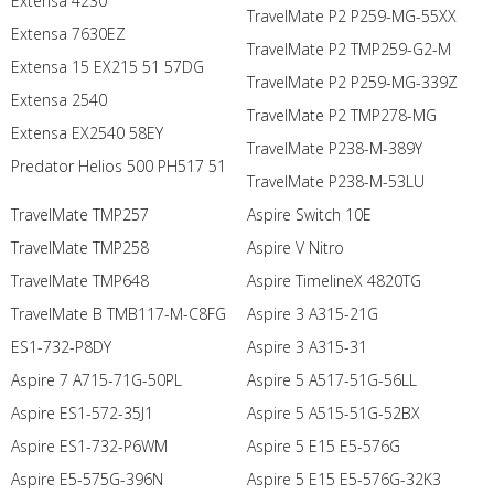
Extensa 4230
TravelMate P2 P259-MG-55XX
Extensa 7630EZ
TravelMate P2 TMP259-G2-M
Extensa 15 EX215 51 57DG
TravelMate P2 P259-MG-339Z
Extensa 2540
TravelMate P2 TMP278-MG
Extensa EX2540 58EY
TravelMate P238-M-389Y
Predator Helios 500 PH517 51
TravelMate P238-M-53LU
TravelMate TMP257
Aspire Switch 10E
TravelMate TMP258
Aspire V Nitro
TravelMate TMP648
Aspire TimelineX 4820TG
TravelMate B TMB117-M-C8FG
Aspire 3 A315-21G
ES1-732-P8DY
Aspire 3 A315-31
Aspire 7 A715-71G-50PL
Aspire 5 A517-51G-56LL
Aspire ES1-572-35J1
Aspire 5 A515-51G-52BX
Aspire ES1-732-P6WM
Aspire 5 E15 E5-576G
Aspire E5-575G-396N
Aspire 5 E15 E5-576G-32K3