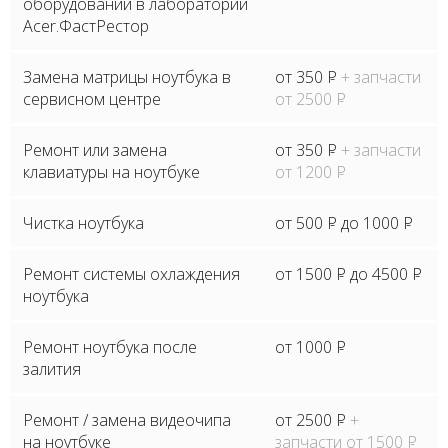
оборудовании в лаборатории
Acer.ФастРестор
Замена матрицы ноутбука в
от 350
P
+ запчасти
сервисном центре
от 2500
P
Ремонт или замена
от 350
P
+ запчасти
клавиатуры на ноутбуке
от 1200
P
Чистка ноутбука
от 500
P
до 1000
P
Ремонт системы охлаждения
от 1500
P
до 4500
P
ноутбука
Ремонт ноутбука после
от 1000
P
залития
Ремонт / замена видеочипа
от 2500
P
+
на ноутбуке
запчасти от 1500
P