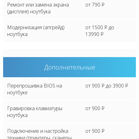
Ремонт или замена экрана
от 790
P
(дисплея) ноутбука
Модернизация (апгрейд)
от 1500
P
до
ноутбука
13990
P
Дополнительные
Перепрошивка BIOS на
от 900
P
до 3900
P
ноутбуке
Гравировка клавиатуры
от 900
P
ноутбука
Подключение и настройка
от 900
P
техники (принтеры, сканеры,