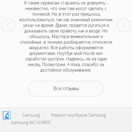
 увидел
Я таким сервисам стараюсь не доверять -
Такого
утбук,
неизвестно, что они там могут сделать с
Отдала 
тал жутко
техникой. Но в этот раз пришлось
шумел.
кран.
воспользоваться, так как знакомый ремонтник
через 
потом все
уехал на время. Думал, придется ругаться и
Жаль, рас
монт - не
доказывать свою правоту, как и везде. Но
них так
вообще не
обошлось. Мастера внимательные и
раз прин
ришлось
спокойные, в технике разбираются, относятся
позвон
онили и
аккуратно. Все работы оформляются
с
сь профи.
документами. Ноутбук мой после них
Одн
арю.
заработал шустрее. Надеюсь, не на один
месяц. Посмотрим. А пока, спасибо за
достойное обслуживание.
Все отзывы
Samsung
Ремонт ноутбуков Samsung
Samsung NC10-KB01