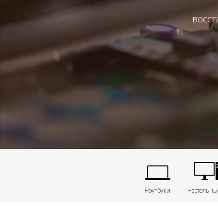
восст
Ноутбуки
Настольны