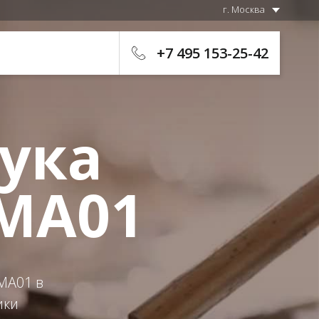
г. Москва
+7 495 153-25-42
ука
-MA01
MA01 в
ики