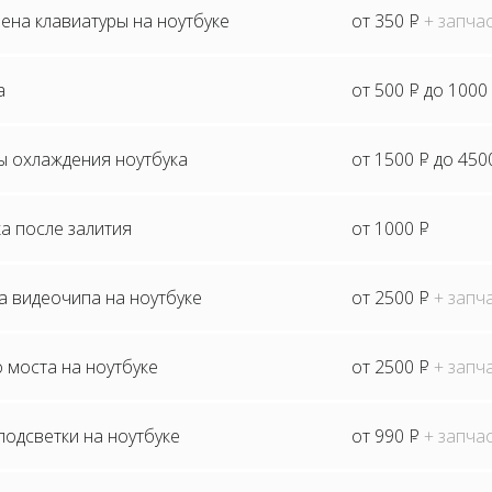
ена клавиатуры на ноутбуке
от 350
P
+ запча
а
от 500
P
до 1000
ы охлаждения ноутбука
от 1500
P
до 450
а после залития
от 1000
P
а видеочипа на ноутбуке
от 2500
P
+ запч
 моста на ноутбуке
от 2500
P
+ запч
одсветки на ноутбуке
от 990
P
+ запча