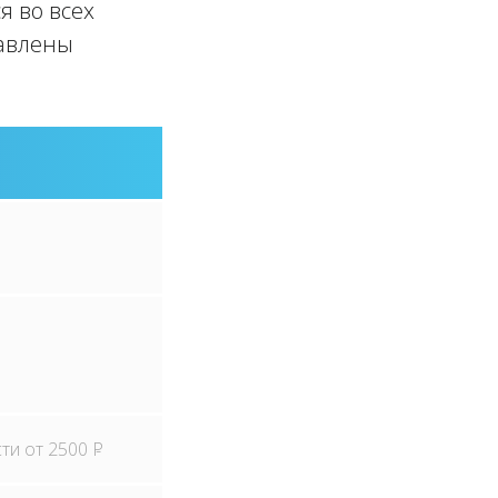
я во всех
тавлены
сти от 2500
P