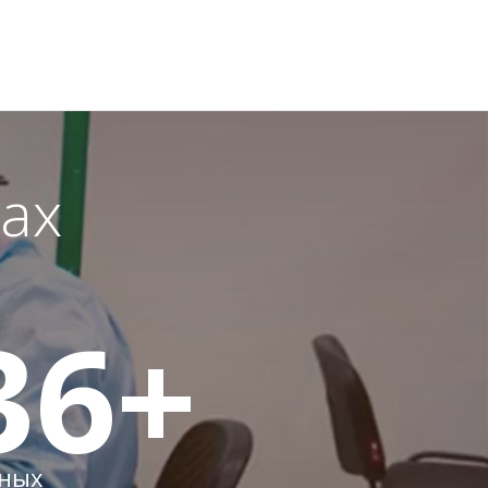
ах
36
+
ных