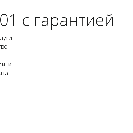
1 с гарантией
слуги
тво
й, и
ыта.