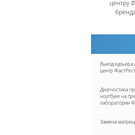
центру Ф
бренда
Выезд курьера 
центр ФастРес
Диагностика п
ноутбуке на п
лаборатории Ф
Замена матриц