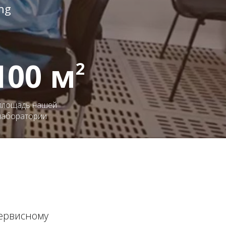
ng
100 м
2
площадь нашей
лаборатории
ервисному