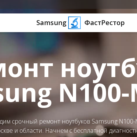
Samsung
ФастРестор
монт ноутб
ung N100
дим срочный ремонт ноутбуков Samsung N100-
скве и области. Начнем с бесплатной диагност