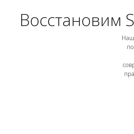
Восстановим 
Наш 
по
сов
пра