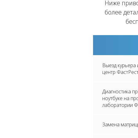
Ниже приво
более дета
бес
Выезд курьера 
центр ФастРес
Диагностика п
ноутбуке на п
лаборатории Ф
Замена матриц