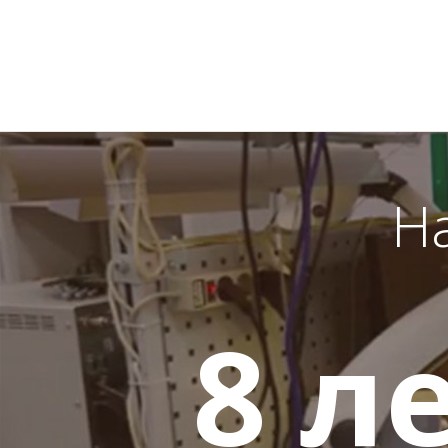
Н
8
ле