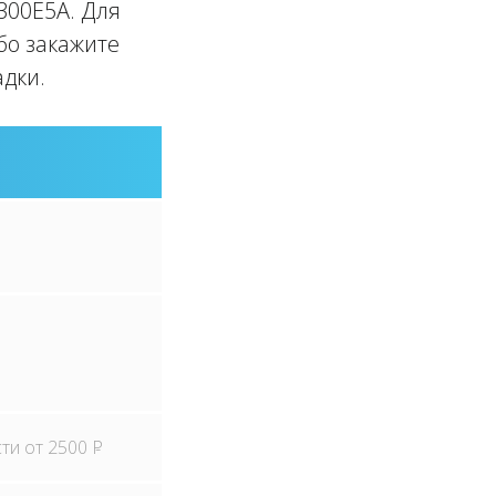
300E5A. Для
бо закажите
дки.
сти от 2500
P