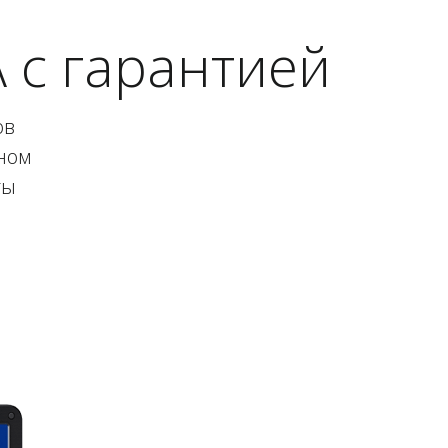
 с гарантией
ов
ном
ты