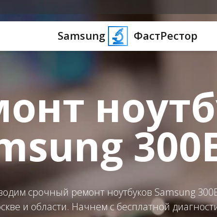
Samsung
ФастРестор
монт ноутб
msung 300
водим срочный ремонт ноутбуков Samsung 300E
скве и области. Начнем с бесплатной диагност