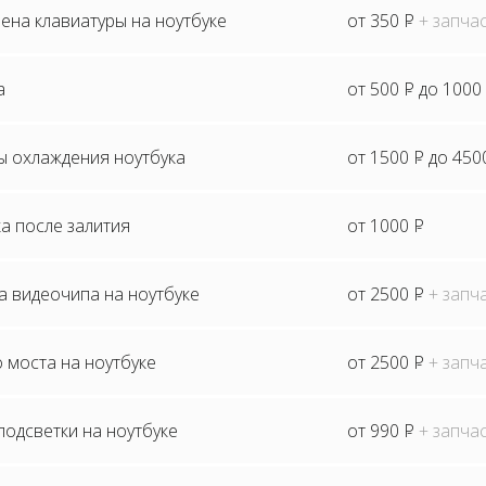
ена клавиатуры на ноутбуке
от 350
P
+ запча
а
от 500
P
до 1000
ы охлаждения ноутбука
от 1500
P
до 450
а после залития
от 1000
P
а видеочипа на ноутбуке
от 2500
P
+ запч
 моста на ноутбуке
от 2500
P
+ запч
одсветки на ноутбуке
от 990
P
+ запча