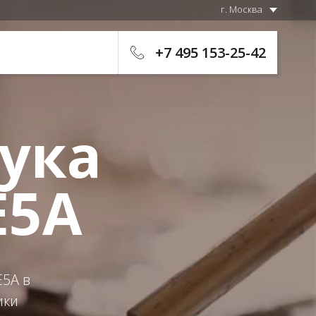
г. Москва
+7 495 153-25-42
ука
E5A
5A в
ики