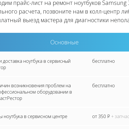
дим прайс-лист на ремонт ноутбуков Samsung 
льного расчета, позвоните нам в колл-центр ли
платный выезд мастера для диагностики непола
Основные
и доставка ноутбука в сервисный
бесплатно
тор
ричин возникновения проблем на
бесплатно
рофессиональном оборудовании в
астРестор
ы ноутбука в сервисном центре
от 350
P
+ запча