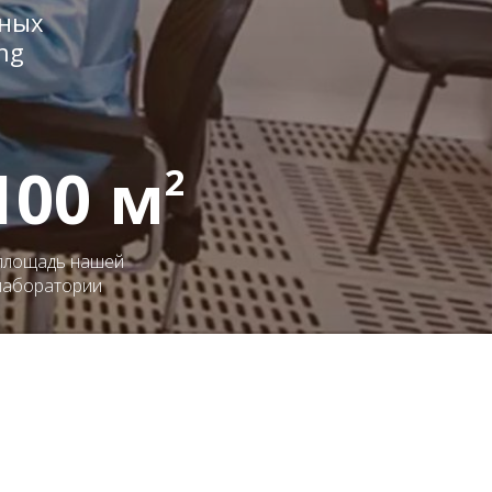
ных
ng
100 м
2
площадь нашей
лаборатории