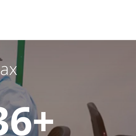
ах
36
+