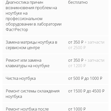
Диагностика причин
бесплатно
возникновения проблем на
ноутбуке на
профессиональном
оборудовании в лаборатории
ФастРестор
Замена матрицы ноутбука в
от 350
P
+ запчасти
сервисном центре
от 2500
P
Ремонт или замена
от 350
P
+ запчасти
клавиатуры на ноутбуке
от 1200
P
Чистка ноутбука
от 500
P
до 1000
P
Ремонт системы охлаждения
от 1500
P
до 4500
P
ноутбука
Ремонт ноутбука после
от 1000
P