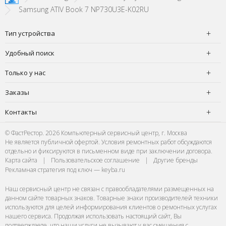
Samsung ATIV Book 7 NP730U3E-K02RU
Тип устройства
Удобный поиск
Только у нас
Заказы
Контакты
© ФастРестор. 2026 Компьютерный сервисный центр, г. Москва
Не является публичной офертой. Условия ремонтных работ обсуждаются
отдельно и фиксируются в письменном виде при заключении договора.
Карта сайта
|
Пользовательское соглашение
|
Другие бренды
Рекламная стратегия под ключ — keyba.ru
Наш сервисный центр не связан с правообладателями размещенных на
данном сайте товарных знаков. Товарные знаки производителей техники
используются для целей информирования клиентов о ремонтных услугах
нашего сервиса. Продолжая использовать настоящий сайт, Вы
подтверждаете, что наши услуги не вызывают у вас смешения с