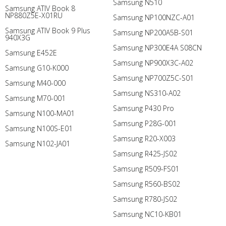
Samsung N510
Samsung ATIV Book 8
NP880Z5E-X01RU
Samsung NP100NZC-A01
Samsung ATIV Book 9 Plus
Samsung NP200A5B-S01
940X3G
Samsung NP300E4A S08CN
Samsung E452E
Samsung NP900X3C-A02
Samsung G10-K000
Samsung NP700Z5C-S01
Samsung M40-000
Samsung NS310-A02
Samsung M70-001
Samsung P430 Pro
Samsung N100-MA01
Samsung P28G-001
Samsung N100S-E01
Samsung R20-X003
Samsung N102-JA01
Samsung R425-JS02
Samsung R509-FS01
Samsung R560-BS02
Samsung R780-JS02
Samsung NC10-KB01