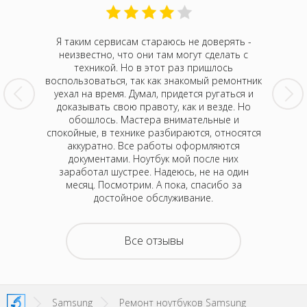
 увидел
Я таким сервисам стараюсь не доверять -
Такого
утбук,
неизвестно, что они там могут сделать с
Отдала 
тал жутко
техникой. Но в этот раз пришлось
шумел.
кран.
воспользоваться, так как знакомый ремонтник
через 
потом все
уехал на время. Думал, придется ругаться и
Жаль, рас
монт - не
доказывать свою правоту, как и везде. Но
них так
вообще не
обошлось. Мастера внимательные и
раз прин
ришлось
спокойные, в технике разбираются, относятся
позвон
онили и
аккуратно. Все работы оформляются
с
сь профи.
документами. Ноутбук мой после них
Одн
арю.
заработал шустрее. Надеюсь, не на один
месяц. Посмотрим. А пока, спасибо за
достойное обслуживание.
Все отзывы
Samsung
Ремонт ноутбуков Samsung