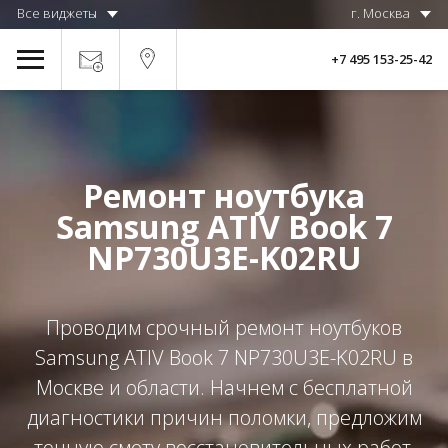
Все виджеты
г. Москва
+7 495 153-25-42
Ремонт ноутбука
Samsung ATIV Book 7
NP730U3E-K02RU
Проводим срочный ремонт ноутбуков
Samsung ATIV Book 7 NP730U3E-K02RU в
Москве и области. Начнем с бесплатной
диагностики причин поломки, предложим
точную смету восстановительных работ,