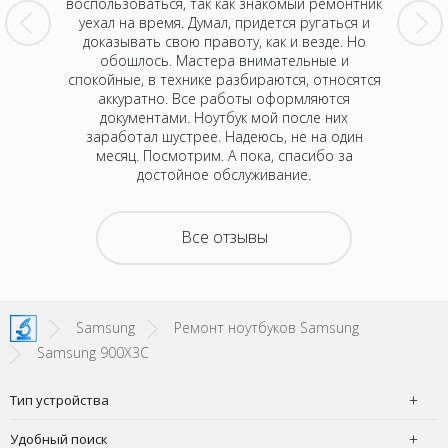
кран.
воспользоваться, так как знакомый ремонтник
через 
потом все
уехал на время. Думал, придется ругаться и
Жаль, рас
монт - не
доказывать свою правоту, как и везде. Но
них так
вообще не
обошлось. Мастера внимательные и
раз прин
ришлось
спокойные, в технике разбираются, относятся
позвон
онили и
аккуратно. Все работы оформляются
с
сь профи.
документами. Ноутбук мой после них
Одн
арю.
заработал шустрее. Надеюсь, не на один
месяц. Посмотрим. А пока, спасибо за
достойное обслуживание.
Все отзывы
Samsung
Ремонт ноутбуков Samsung
Samsung 900X3C
Тип устройства
Удобный поиск