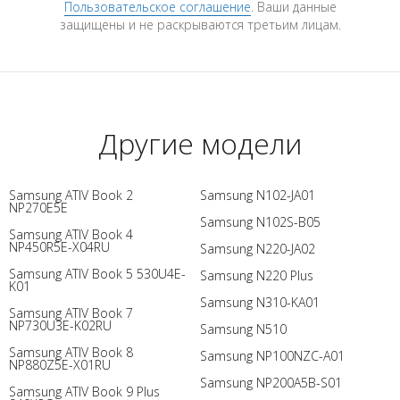
Пользовательское соглашение
. Ваши данные
защищены и не раскрываются третьим лицам.
Другие модели
Samsung ATIV Book 2
Samsung N102-JA01
NP270E5E
Samsung N102S-B05
Samsung ATIV Book 4
NP450R5E-X04RU
Samsung N220-JA02
Samsung ATIV Book 5 530U4E-
Samsung N220 Plus
K01
Samsung N310-KA01
Samsung ATIV Book 7
NP730U3E-K02RU
Samsung N510
Samsung ATIV Book 8
Samsung NP100NZC-A01
NP880Z5E-X01RU
Samsung NP200A5B-S01
Samsung ATIV Book 9 Plus