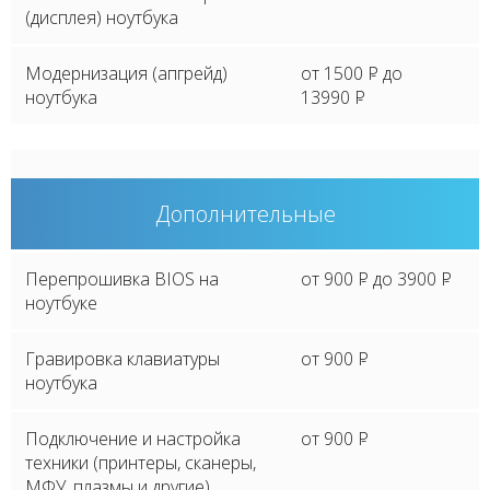
(дисплея) ноутбука
Модернизация (апгрейд)
от 1500
P
до
ноутбука
13990
P
Дополнительные
Перепрошивка BIOS на
от 900
P
до 3900
P
ноутбуке
Гравировка клавиатуры
от 900
P
ноутбука
Подключение и настройка
от 900
P
техники (принтеры, сканеры,
МФУ, плазмы и другие)