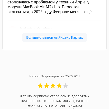
Михаил Владимирович, 25.05 2023
 увидел
Я таким сервисам стараюсь не доверять -
Такого
утбук,
неизвестно, что они там могут сделать с
Отдала 
тал жутко
техникой. Но в этот раз пришлось
шумел.