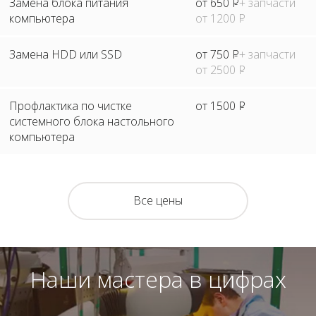
Замена блока питания
от 650
Р
+ запчасти
компьютера
от 1200
Р
Замена HDD или SSD
от 750
Р
+ запчасти
от 2500
Р
Профлактика по чистке
от 1500
Р
системного блока настольного
компьютера
Все цены
Наши мастера в цифрах