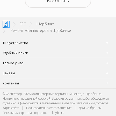
Все отзывы
орого за
на 5000
ендовать
такой х
ГЕО
Щербинка
Ремонт компьютеров в Щербинке
Тип устройства
Удобный поиск
Только у нас
Заказы
Контакты
© ФастРестор. 2026 Компьютерный сервисный центр, г. Щербинка
Не является публичной офертой. Условия ремонтных работ обсуждаются
отдельно и фиксируются в письменном виде при заключении договора.
Карта сайта
|
Пользовательское соглашение
|
Другие бренды
Рекламная стратегия под ключ — keyba.ru