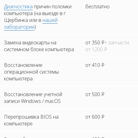
Диагностика
причин поломки
бесплатно
компьютера (на выезде в г.
Щербинка или в
нашей
лаборатории
)
Замена видеокарты на
от 350
Р
+ запчасти
системном блоке компьютера
от 1200
Р
Восстановление
от 410
Р
операционной системы
компьютера
Восстановление учетной
от 500
Р
записи Windows / macOS
Перепрошивка BIOS на
от 600
Р
компьютере