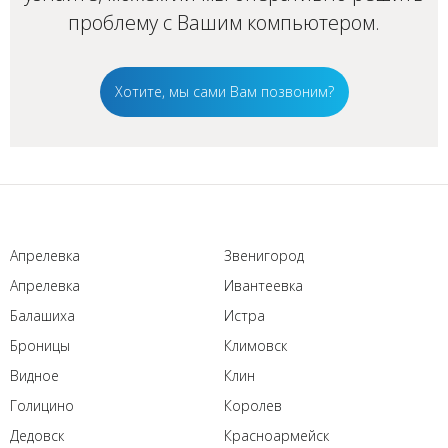
проблему с Вашим
компьютером
.
Хотите, мы сами Вам позвоним?
Апрелевка
Звенигород
Апрелевка
Ивантеевка
Балашиха
Истра
Броницы
Климовск
Видное
Клин
Голицино
Королев
Дедовск
Красноармейск