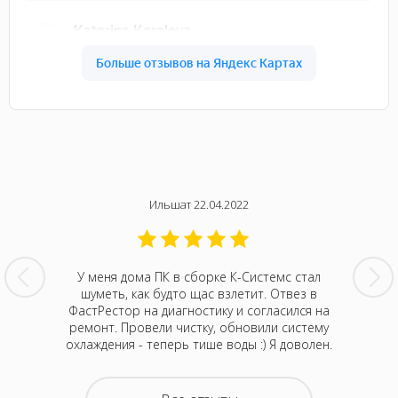
Ильшат 22.04.2022
шение к
У меня дома ПК в сборке К-Системс стал
Могу п
 дочери
шуметь, как будто щас взлетит. Отвез в
клиент
рестал
ФастРестор на диагностику и согласился на
домаш
, провел
ремонт. Провели чистку, обновили систему
включат
олько в
охлаждения - теперь тише воды :) Я доволен.
диагно
 паять
серви
день все
материн
получился
вернули 