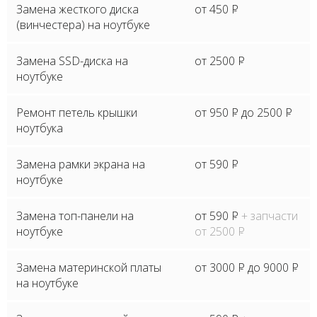
Замена жесткого диска
от 450
P
(винчестера) на ноутбуке
Замена SSD-диска на
от 2500
P
ноутбуке
Ремонт петель крышки
от 950
P
до 2500
P
ноутбука
Замена рамки экрана на
от 590
P
ноутбуке
Замена топ-панели на
от 590
P
+ запчасти
ноутбуке
от 2500
P
Замена материнской платы
от 3000
P
до 9000
P
на ноутбуке