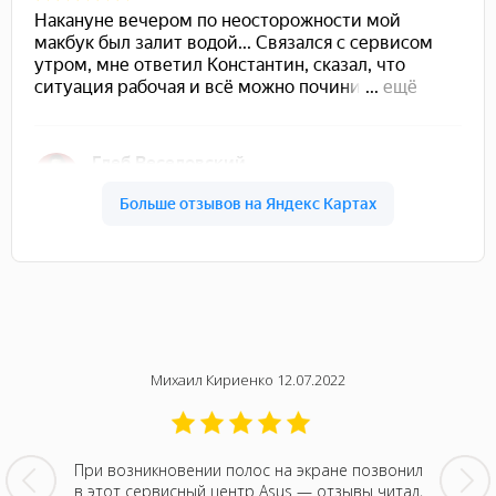
22
Михаил Кириенко 12.07.2022
вый раз
При возникновении полос на экране позвонил
Мой но
равится
в этот сервисный центр Asus — отзывы читал,
тусовки