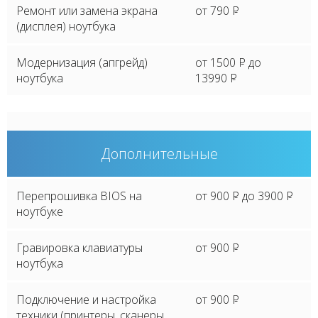
Ремонт или замена экрана
от 790
P
(дисплея) ноутбука
Модернизация (апгрейд)
от 1500
P
до
ноутбука
13990
P
Дополнительные
Перепрошивка BIOS на
от 900
P
до 3900
P
ноутбуке
Гравировка клавиатуры
от 900
P
ноутбука
Подключение и настройка
от 900
P
техники (принтеры, сканеры,