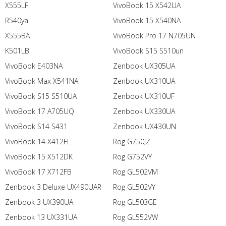
X555LF
VivoBook 15 X542UA
R540ya
VivoBook 15 X540NA
X555BA
VivoBook Pro 17 N705UN
K501LB
VivoBook S15 S510un
VivoBook E403NA
Zenbook UX305UA
VivoBook Max X541NA
Zenbook UX310UA
VivoBook S15 S510UA
Zenbook UX310UF
VivoBook 17 A705UQ
Zenbook UX330UA
VivoBook S14 S431
Zenbook UX430UN
VivoBook 14 X412FL
Rog G750JZ
VivoBook 15 X512DK
Rog G752VY
VivoBook 17 X712FB
Rog GL502VM
Zenbook 3 Deluxe UX490UAR
Rog GL502VY
Zenbook 3 UX390UA
Rog GL503GE
Zenbook 13 UX331UA
Rog GL552VW