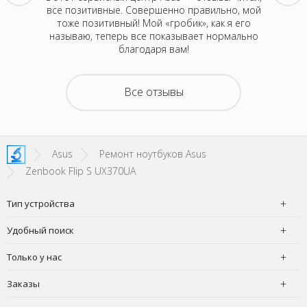
к любой
все позитивные. Совершенно правильно, мой
Никто, к
ень
тоже позитивный! Мой «гробик», как я его
ну да ла
ыстро и
называю, теперь все показывает нормально
приех
благодаря вам!
Все отзывы
Asus
Ремонт ноутбуков Asus
Zenbook Flip S UX370UA
Тип устройства
Удобный поиск
Только у нас
Заказы