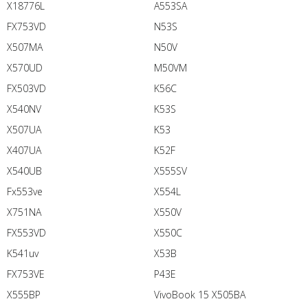
X18776L
A553SA
FX753VD
N53S
X507MA
N50V
X570UD
M50VM
FX503VD
K56C
X540NV
K53S
X507UA
K53
X407UA
K52F
X540UB
X555SV
Fx553ve
X554L
X751NA
X550V
FX553VD
X550C
K541uv
X53B
FX753VE
P43E
X555BP
VivoBook 15 X505BA