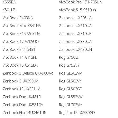
X555BA
VivoBook Pro 17 N705UN
K501LB
VivoBook S15 S510un
VivoBook E403NA
Zenbook UX305UA
VivoBook Max X541NA
Zenbook UX310UA
VivoBook S15 S510UA
Zenbook UX310UF
VivoBook 17 A705UQ
Zenbook UX330UA
VivoBook S14 S431
Zenbook UX430UN
VivoBook 14 X412FL
Rog G750JZ
VivoBook 15 X512DK
Rog G752VY
Zenbook 3 Deluxe UX490UAR
Rog GL502VM
Zenbook 3 UX390UA
Rog GL502VY
Zenbook 13 UX331UA
Rog GL503GE
Zenbook Duo UX481FL
Rog GL552VW
Zenbook Duo UX581GV
Rog GL702VM
Zenbook Flip 14UX461UN
Rog Pro 15 UX580GD