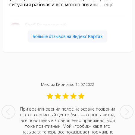
22
Михаил Кириенко 12.07.2022
вый раз
При возникновении полос на экране позвонил
Мой но
равится
в этот сервисный центр Asus — отзывы читал,
тусовки
к любой
все позитивные. Совершенно правильно, мой
Никто, к
ень
тоже позитивный! Мой «гробик», как я его
ну да ла
ыстро и
называю, теперь все показывает нормально
приех