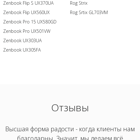
Zenbook Flip S UX370UA
Rog Strix
Zenbook Flip UX560UX
Rog Srtix GL703VM
Zenbook Pro 15 UX580GD
Zenbook Pro UX501VW
Zenbook UX303UA
Zenbook UX305FA
Отзывы
Высшая форма радости - когда клиенты нам
благодарны. Значит, мы делаем всё