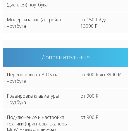
(дисплея) ноутбука
Модернизация (апгрейд)
от 1500
P
до
ноутбука
13990
P
Дополнительные
Перепрошивка BIOS на
от 900
P
до 3900
P
ноутбуке
Гравировка клавиатуры
от 900
P
ноутбука
Подключение и настройка
от 900
P
техники (принтеры, сканеры,
МФУ, плазмы и другие)