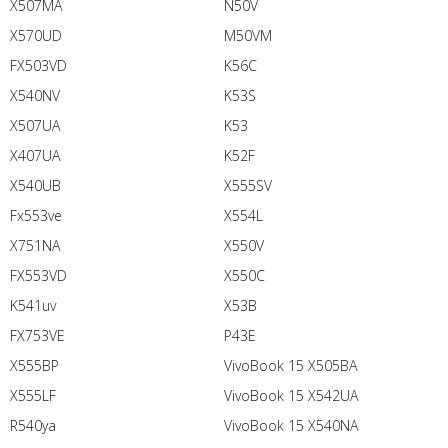
X507MA
N50V
X570UD
M50VM
FX503VD
K56C
X540NV
K53S
X507UA
K53
X407UA
K52F
X540UB
X555SV
Fx553ve
X554L
X751NA
X550V
FX553VD
X550C
K541uv
X53B
FX753VE
P43E
X555BP
VivoBook 15 X505BA
X555LF
VivoBook 15 X542UA
R540ya
VivoBook 15 X540NA