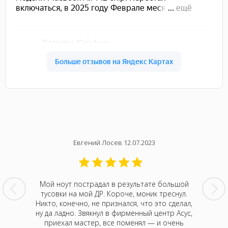
Евгений Лосев 12.07.2023
 позвонил
Мой ноут пострадал в результате большой
Ноут за
вы читал,
тусовки на мой ДР. Короче, моник треснул.
учебу, 
льно, мой
Никто, конечно, не признался, что это сделал,
ударил г
к я его
ну да ладно. Звякнул в фирменный центр Асус,
центра
ормально
приехал мастер, все поменял — и очень
накры