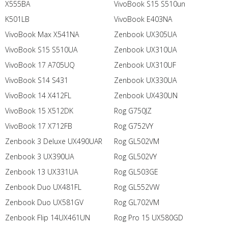
X555BA
VivoBook S15 S510un
K501LB
VivoBook E403NA
VivoBook Max X541NA
Zenbook UX305UA
VivoBook S15 S510UA
Zenbook UX310UA
VivoBook 17 A705UQ
Zenbook UX310UF
VivoBook S14 S431
Zenbook UX330UA
VivoBook 14 X412FL
Zenbook UX430UN
VivoBook 15 X512DK
Rog G750JZ
VivoBook 17 X712FB
Rog G752VY
Zenbook 3 Deluxe UX490UAR
Rog GL502VM
Zenbook 3 UX390UA
Rog GL502VY
Zenbook 13 UX331UA
Rog GL503GE
Zenbook Duo UX481FL
Rog GL552VW
Zenbook Duo UX581GV
Rog GL702VM
Zenbook Flip 14UX461UN
Rog Pro 15 UX580GD