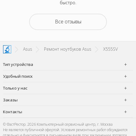
быстро.
гла
Все отзывы
Asus
Ремонт ноутбуков Asus
X555SV
Тип устройства
Удобный поиск
Только у нас
Заказы
Контакты
© ФастРестор. 2026 Компьютерный сервисный центр, г. Москва
Не является публичной офертой. Условия ремонтных работ обсуждаются
отдельно и фиксируются в письменном виде при заключении договора.