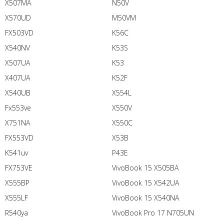
X507MA
N50V
X570UD
M50VM
FX503VD
K56C
X540NV
K53S
X507UA
K53
X407UA
K52F
X540UB
X554L
Fx553ve
X550V
X751NA
X550C
FX553VD
X53B
K541uv
P43E
FX753VE
VivoBook 15 X505BA
X555BP
VivoBook 15 X542UA
X555LF
VivoBook 15 X540NA
R540ya
VivoBook Pro 17 N705UN