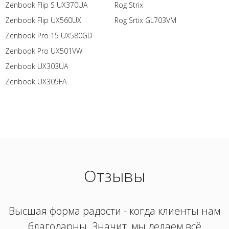
Zenbook Flip S UX370UA
Rog Strix
Zenbook Flip UX560UX
Rog Srtix GL703VM
Zenbook Pro 15 UX580GD
Zenbook Pro UX501VW
Zenbook UX303UA
Zenbook UX305FA
Отзывы
Высшая форма радости - когда клиенты нам
благодарны. Значит, мы делаем всё