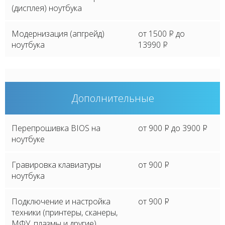
(дисплея) ноутбука
Модернизация (апгрейд)
от 1500
P
до
ноутбука
13990
P
Дополнительные
Перепрошивка BIOS на
от 900
P
до 3900
P
ноутбуке
Гравировка клавиатуры
от 900
P
ноутбука
Подключение и настройка
от 900
P
техники (принтеры, сканеры,
МФУ, плазмы и другие)