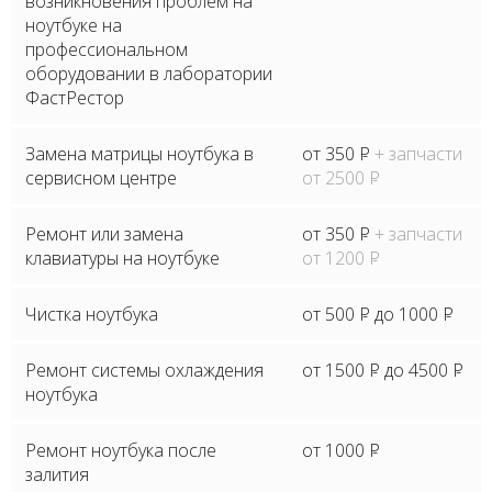
возникновения проблем на
ноутбуке на
профессиональном
оборудовании в лаборатории
ФастРестор
Замена матрицы ноутбука в
от 350
P
+ запчасти
сервисном центре
от 2500
P
Ремонт или замена
от 350
P
+ запчасти
клавиатуры на ноутбуке
от 1200
P
Чистка ноутбука
от 500
P
до 1000
P
Ремонт системы охлаждения
от 1500
P
до 4500
P
ноутбука
Ремонт ноутбука после
от 1000
P
залития