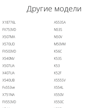
Другие модели
X18776L
A553SA
FX753VD
N53S
X507MA
N50V
X570UD
M50VM
FX503VD
K56C
X540NV
K53S
X507UA
K53
X407UA
K52F
X540UB
X555SV
Fx553ve
X554L
X751NA
X550V
FX553VD
X550C