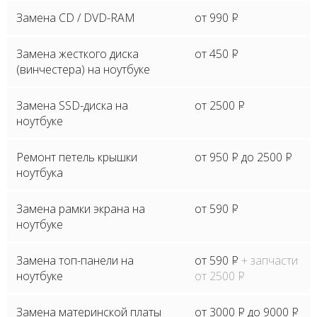
Замена CD / DVD-RAM
от 990
P
Замена жесткого диска
от 450
P
(винчестера) на ноутбуке
Замена SSD-диска на
от 2500
P
ноутбуке
Ремонт петель крышки
от 950
P
до 2500
P
ноутбука
Замена рамки экрана на
от 590
P
ноутбуке
Замена топ-панели на
от 590
P
+ запчасти
ноутбуке
от 2500
P
Замена материнской платы
от 3000
P
до 9000
P