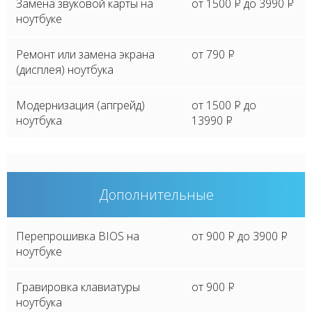
Замена звуковой карты на
от 1500
P
до 3990
P
ноутбуке
Ремонт или замена экрана
от 790
P
(дисплея) ноутбука
Модернизация (апгрейд)
от 1500
P
до
ноутбука
13990
P
Дополнительные
Перепрошивка BIOS на
от 900
P
до 3900
P
ноутбуке
Гравировка клавиатуры
от 900
P
ноутбука