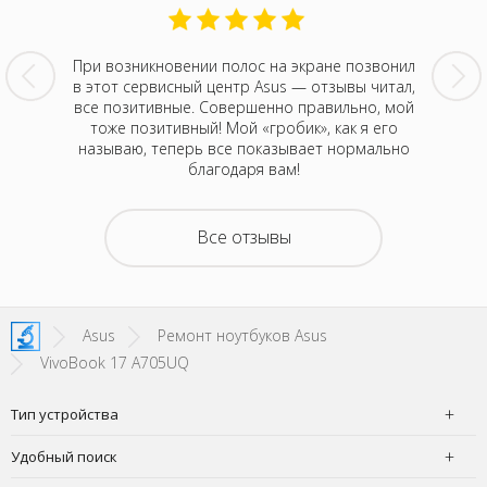
вый раз
При возникновении полос на экране позвонил
Мой но
равится
в этот сервисный центр Asus — отзывы читал,
тусовки
к любой
все позитивные. Совершенно правильно, мой
Никто, к
ень
тоже позитивный! Мой «гробик», как я его
ну да ла
ыстро и
называю, теперь все показывает нормально
приех
благодаря вам!
Все отзывы
Asus
Ремонт ноутбуков Asus
VivoBook 17 A705UQ
Тип устройства
Удобный поиск