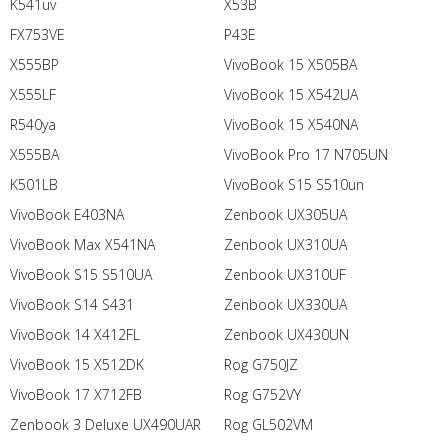
K541uv
X53B
FX753VE
P43E
X555BP
VivoBook 15 X505BA
X555LF
VivoBook 15 X542UA
R540ya
VivoBook 15 X540NA
X555BA
VivoBook Pro 17 N705UN
K501LB
VivoBook S15 S510un
VivoBook E403NA
Zenbook UX305UA
VivoBook Max X541NA
Zenbook UX310UA
VivoBook S15 S510UA
Zenbook UX310UF
VivoBook S14 S431
Zenbook UX330UA
VivoBook 14 X412FL
Zenbook UX430UN
VivoBook 15 X512DK
Rog G750JZ
VivoBook 17 X712FB
Rog G752VY
Zenbook 3 Deluxe UX490UAR
Rog GL502VM