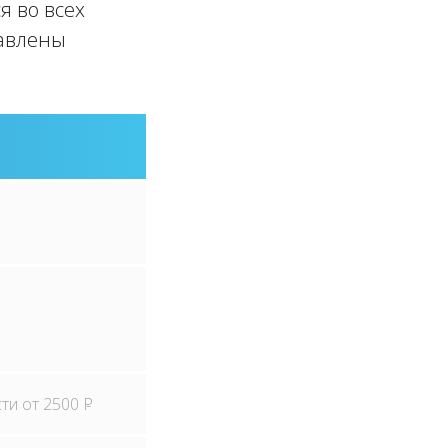
я во всех
тавлены
сти от 2500
P