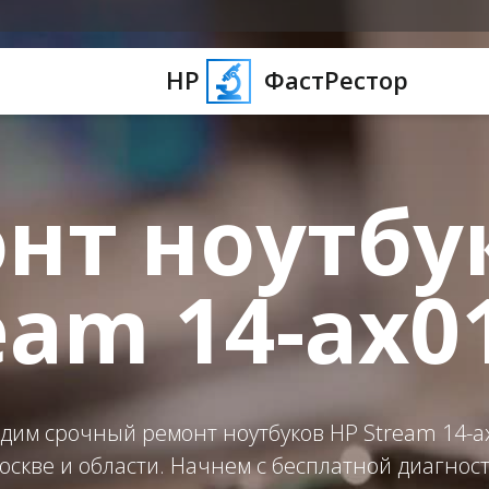
HP
ФастРестор
нт ноутбу
eam 14-ax0
дим срочный ремонт ноутбуков HP Stream 14-a
оскве и области. Начнем с бесплатной диагнос