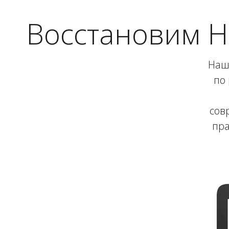
Восстановим HP
Наш 
по 
сов
пра