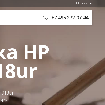
г. Москва
+7 495 272-07-44
ка HP
18ur
x018ur
тики