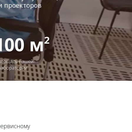
и проекторов
100 м
2
площадь нашей
лаборатории
сервисному