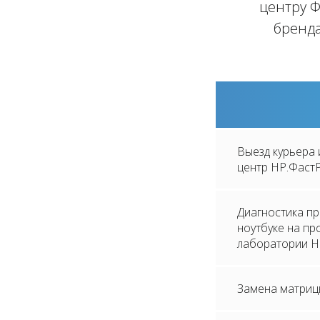
центру Ф
бренда
Выезд курьера 
центр HP.Фаст
Диагностика п
ноутбуке на п
лаборатории H
Замена матриц