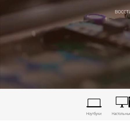
восст
Ноутбуки
Настольны