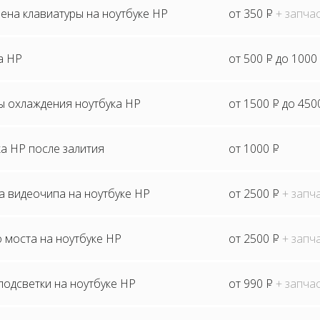
ена клавиатуры на ноутбуке HP
от 350
P
+ запча
а HP
от 500
P
до 1000
ы охлаждения ноутбука HP
от 1500
P
до 450
а HP после залития
от 1000
P
а видеочипа на ноутбуке HP
от 2500
P
+ запч
 моста на ноутбуке HP
от 2500
P
+ запч
одсветки на ноутбуке HP
от 990
P
+ запча