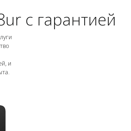
8ur с гарантией
слуги
ство
й, и
ыта.