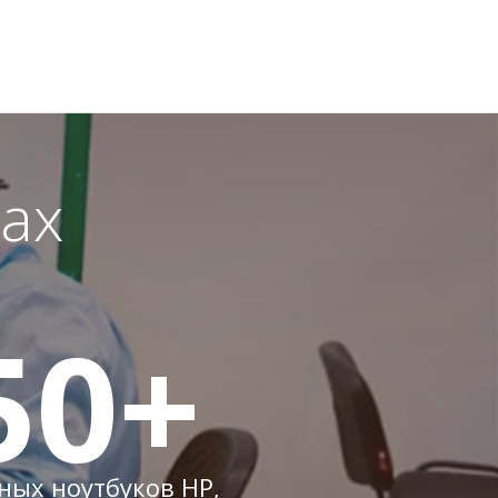
ах
50
+
ых ноутбуков HP,