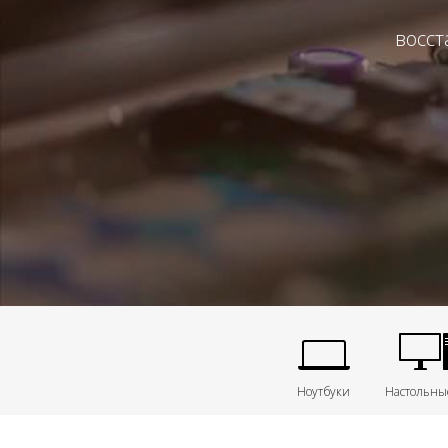
восст
Ноутбуки
Настольны