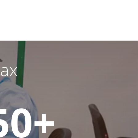
ах
50
+