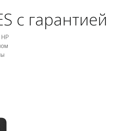
S с гарантией
 HP
ном
ты