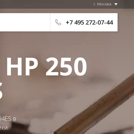
г. Москва
+7 495 272-07-44
 HP 250
S
94ES в
ики