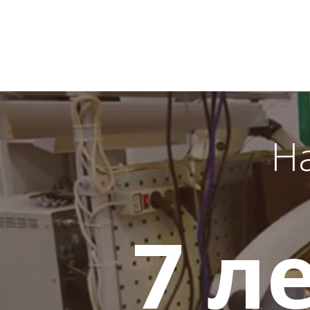
Н
7
ле