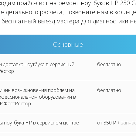
одим прайс-лист на ремонт ноутбуков HP 250 G
е детального расчета, позвоните нам в колл-ц
 бесплатный выезд мастера для диагностики н
Основные
и доставка ноутбука в сервисный
бесплатно
Рестор
ричин возникновения проблем на
бесплатно
рофессиональном оборудовании в
P.ФастРестор
ы ноутбука HP в сервисном центре
от 350
P
+ запча