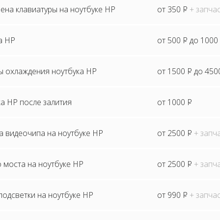
ена клавиатуры на ноутбуке HP
от 350
P
+ запча
а HP
от 500
P
до 1000
ы охлаждения ноутбука HP
от 1500
P
до 450
а HP после залития
от 1000
P
а видеочипа на ноутбуке HP
от 2500
P
+ запч
 моста на ноутбуке HP
от 2500
P
+ запч
одсветки на ноутбуке HP
от 990
P
+ запча