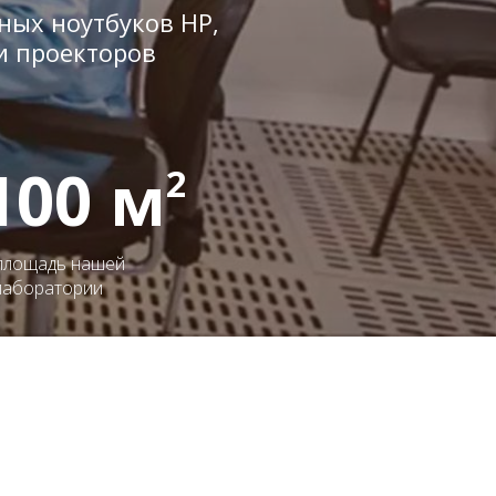
ых ноутбуков HP,
и проекторов
100 м
2
площадь нашей
лаборатории