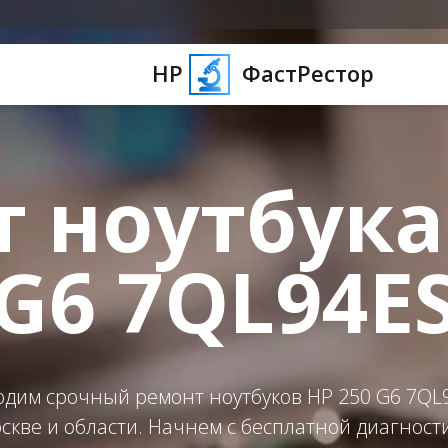
HP
ФастРестор
 ноутбука
G6 7QL94E
дим срочный ремонт ноутбуков HP 250 G6 7QL
скве и области. Начнем с бесплатной диагност