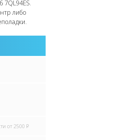
6 7QL94ES.
ентр либо
еполадки.
сти от 2500
P