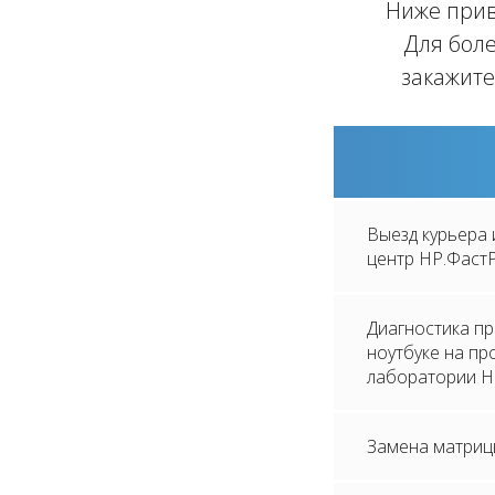
Ниже прив
Для боле
закажите
Выезд курьера 
центр HP.Фаст
Диагностика п
ноутбуке на п
лаборатории H
Замена матриц