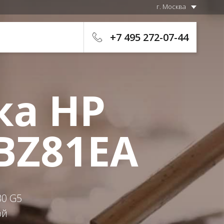
г. Москва
+7 495 272-07-44
ка HP
3BZ81EA
30 G5
ой