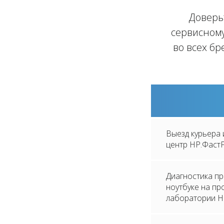
Доверь
сервисному
во всех бр
Выезд курьера 
центр HP.Фаст
Диагностика п
ноутбуке на п
лаборатории H