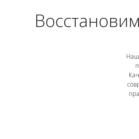
Восстановим
Наш 
п
Кач
сов
пра