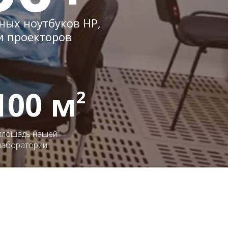
ых ноутбуков HP,
и проекторов
100 м
2
площадь нашей
лаборатории