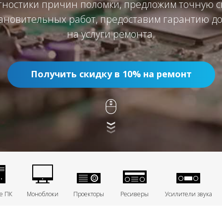
гностики причин поломки, предложим точную с
ановительных работ, предоставим гарантию до
на услуги ремонта.
Получить скидку в 10% на ремонт
е ПК
Моноблоки
Проекторы
Ресиверы
Усилители звука