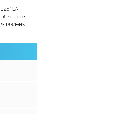
3BZ81EA
разбираются
редставлены