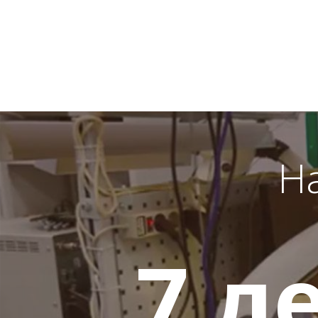
Н
7
ле