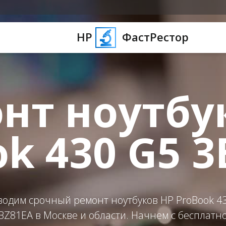
HP
ФастРестор
нт ноутбу
k 430 G5 
одим срочный ремонт ноутбуков HP ProBook 4
BZ81EA в Москве и области. Начнем с бесплатн