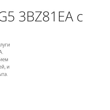
G5 3BZ81EA с
слуги
A.
нием
й, и
ыта.