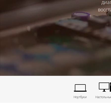
диа
восст
Ноутбуки
Настольны