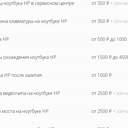
ы ноутбука HP в сервисном центре
от 350
P
+ запча
ена клавиатуры на ноутбуке HP
от 350
P
+ запча
а HP
от 500
P
до 1000
ы охлаждения ноутбука HP
от 1500
P
до 450
а HP после залития
от 1000
P
а видеочипа на ноутбуке HP
от 2500
P
+ запч
 моста на ноутбуке HP
от 2500
P
+ запч