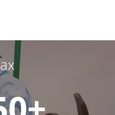
ах
50
+