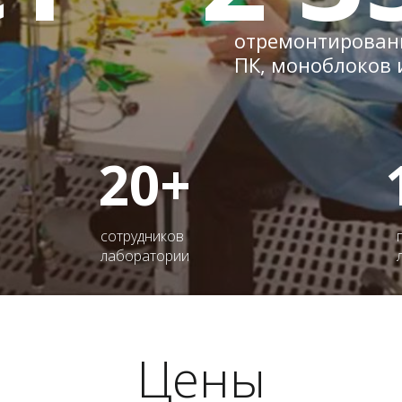
отремонтированн
ПК, моноблоков 
20+
сотрудников
лаборатории
Цены