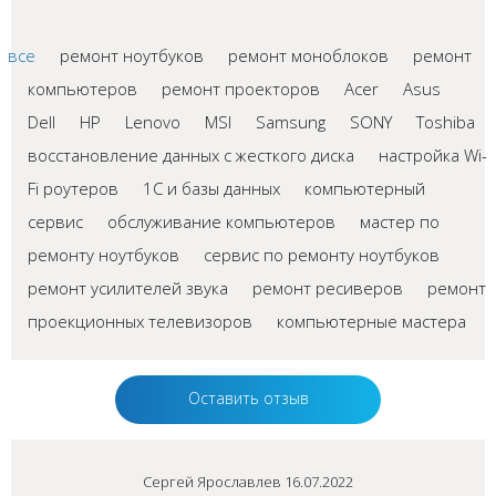
все
ремонт ноутбуков
ремонт моноблоков
ремонт
компьютеров
ремонт проекторов
Acer
Asus
Dell
HP
Lenovo
MSI
Samsung
SONY
Toshiba
восстановление данных с жесткого диска
настройка Wi-
Fi роутеров
1С и базы данных
компьютерный
сервис
обслуживание компьютеров
мастер по
ремонту ноутбуков
сервис по ремонту ноутбуков
ремонт усилителей звука
ремонт ресиверов
ремонт
проекционных телевизоров
компьютерные мастера
Оставить отзыв
Сергей Ярославлев 16.07.2022