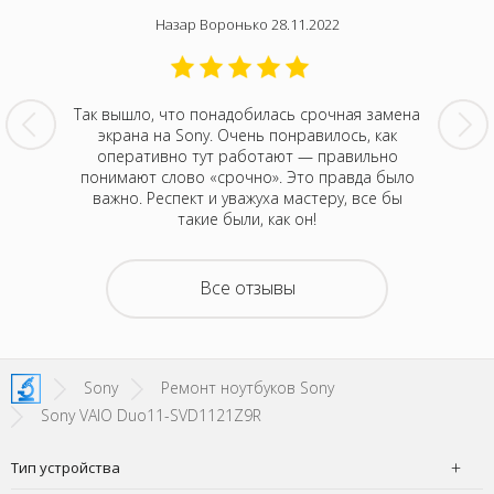
Назар Воронько 28.11.2022
го ноута
Так вышло, что понадобилась срочная замена
Мой кот
лемки
экрана на Sony. Очень понравилось, как
мони
открывать
оперативно тут работают — правильно
трещины 
 с ним
понимают слово «срочно». Это правда было
и изящ
е люди, и
важно. Респект и уважуха мастеру, все бы
услуг в
 Спасибо!
такие были, как он!
Все отзывы
Sony
Ремонт ноутбуков Sony
Sony VAIO Duo11-SVD1121Z9R
Тип устройства