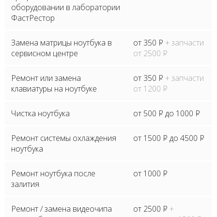
оборудовании в лаборатории
ФастРестор
Замена матрицы ноутбука в
от 350
P
+ запчасти
сервисном центре
от 2500
P
Ремонт или замена
от 350
P
+ запчасти
клавиатуры на ноутбуке
от 1200
P
Чистка ноутбука
от 500
P
до 1000
P
Ремонт системы охлаждения
от 1500
P
до 4500
P
ноутбука
Ремонт ноутбука после
от 1000
P
залития
Ремонт / замена видеочипа
от 2500
P
+