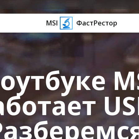
MSI
ФастРестор
оутбуке M
аботает US
Разберемся