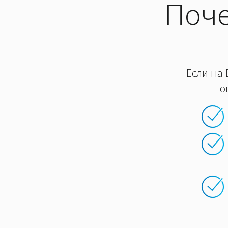
Поче
Если на 
о