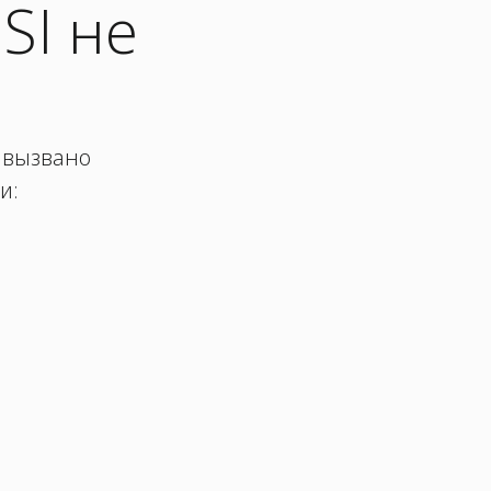
SI не
о вызвано
и: