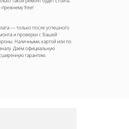
олько такой ремонт будет стоить.
-прежнему free!
лата — только после успешного
монта и проверки с Вашей
ороны. Наличными, картой или по
зналу. Даём официальную
сширенную гарантию.