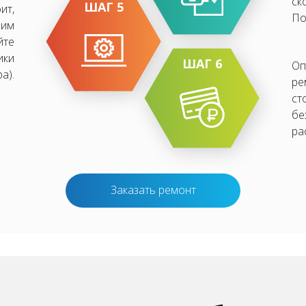
ск
ШАГ 5
ит,
По
ним
йте
ики
ШАГ 6
Оп
а).
ре
ст
бе
ра
Заказать ремонт