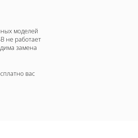
чных моделей
SB не работает
одима замена
есплатно вас