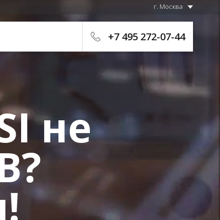
г. Москва
+7 495 272-07-44
SI не
B?
!