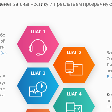
енег за диагностику и предлагаем прозрачную
ШАГ 1
ибо
ной
ии.
ШАГ 2
За
10%
Он
Ли
це
ШАГ 3
. В
Вы
гут
его
ШАГ 4
Ко
са.
по
за