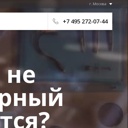
г. Москва
+7 495 272-07-44
 не
ерный
тся?