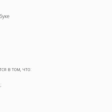
буке
я в том, что:
;