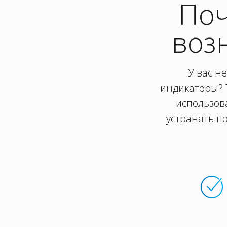
Поч
воз
У вас н
индикаторы? 
использов
устранять по