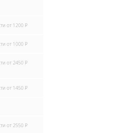
сти от 1200
P
сти от 1000
P
сти от 2450
P
сти от 1450
P
сти от 2550
P