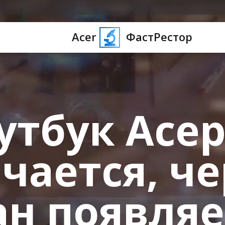
Acer
ФастРестор
утбук Асер
чается, ч
ан появляе