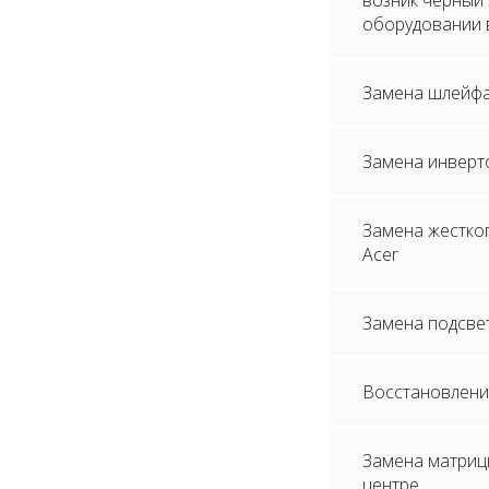
возник черный
оборудовании 
Замена шлейфа
Замена инверто
Замена жестког
Acer
Замена подсвет
Восстановлени
Замена матрицы
центре