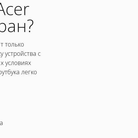
Acer
ран?
т только
 устройства с
х условиях
оутбука легко
а