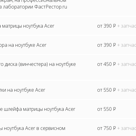
 экран, на профессиональном
в лаборатории ФастРестор.ru
 матрицы ноутбука Acer
от 390
P
+ запча
ра на ноутбуке Acer
от 390
P
+ запча
о диска (винчестера) на ноутбуке
от 450
P
+ запча
ки на ноутбуке Acer
от 550
P
+ запча
е шлейфа матрицы ноутбука Acer
от 550
P
 ноутбука Acer в сервисном
от 750
P
+ запча