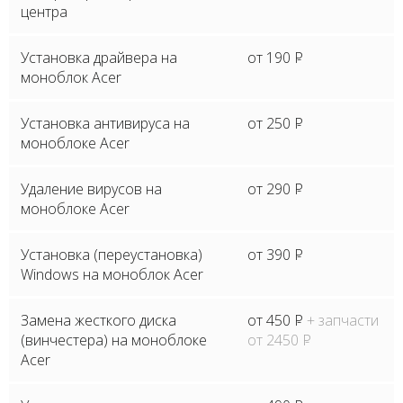
центра
Установка драйвера на
от 190
P
моноблок Acer
Установка антивируса на
от 250
P
моноблоке Acer
Удаление вирусов на
от 290
P
моноблоке Acer
Установка (переустановка)
от 390
P
Windows на моноблок Acer
Замена жесткого диска
от 450
P
+ запчасти
(винчестера) на моноблоке
от 2450
P
Acer