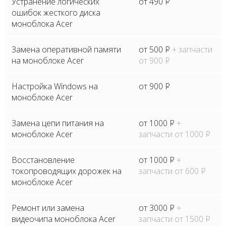
Устранение логических
от 490
P
ошибок жесткого диска
моноблока Acer
Замена оперативной памяти
от 500
P
+ запчасти
на моноблоке Acer
от 900
P
Настройка Windows на
от 900
P
моноблоке Acer
Замена цепи питания на
от 1000
P
+
моноблоке Acer
запчасти от 1000
P
Восстановление
от 1000
P
+
токопроводящих дорожек на
запчасти от 600
P
моноблоке Acer
Ремонт или замена
от 3000
P
+
видеочипа моноблока Acer
запчасти от 1500
P