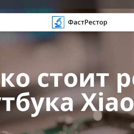
ФастРестор
ко стоит 
тбука Xia