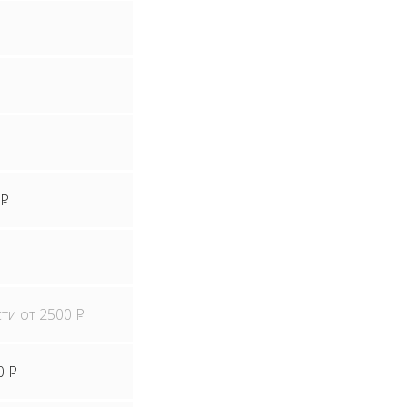
P
сти от 2500
P
0
P