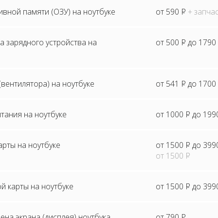
вной памяти (ОЗУ) на ноутбуке
от 590
P
+ запча
а зарядного устройства на
от 500
P
до 1790
(вентилятора) на ноутбуке
от 541
P
до 1700
тания на ноутбуке
от 1000
P
до 199
рты на ноутбуке
от 1500
P
до 399
от 1500
P
й карты на ноутбуке
от 1500
P
до 399
ена экрана (дисплея) ноутбука
от 790
P