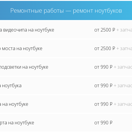
Ремонтные работы — ремонт ноутбуков
а видеочипа на ноутбуке
от 2500
P
+ запч
 моста на ноутбуке
от 2500
P
+ запч
одсветки на ноутбуке
от 990
P
+ запча
 ноутбука
от 990
P
+ запча
 на ноутбуке
от 990
P
+ запча
та на ноутбуке
от 990
P