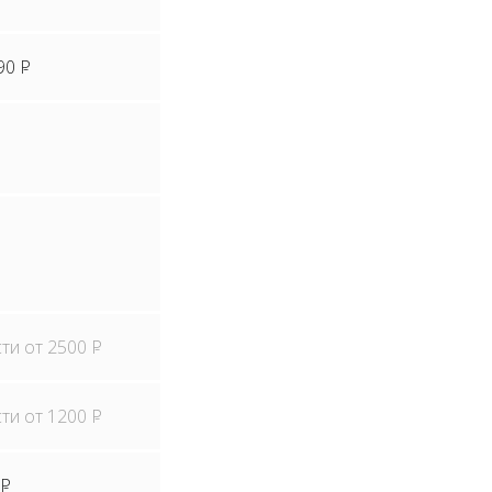
90
P
сти от 2500
P
сти от 1200
P
P