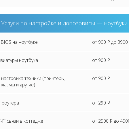
Услуги по настройке и допсервисы — ноутбуки
BIOS на ноутбуке
от 900
P
до 3900
виатуры ноутбука
от 900
P
настройка техники (принтеры,
от 900
P
плазмы и другие)
i роутера
от 290
P
-Fi связи в коттедже
от 2500
P
до 450