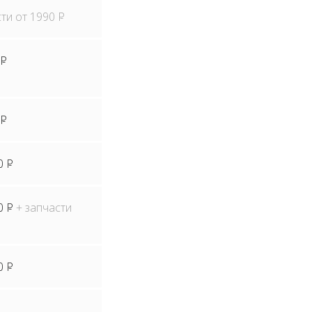
сти от 1990
P
P
P
0
P
0
P
+ запчасти
0
P