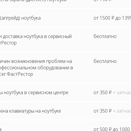
апгрейд) ноутбука
от 1500
P
до 139
и доставка ноутбука в сервисный
бесплатно
тРестор
ричин возникновения проблем на
бесплатно
рофессиональном оборудовании в
cer.ФастРестор
ы ноутбука в сервисном центре
от 350
P
+ запча
ена клавиатуры на ноутбуке
от 350
P
+ запча
а
от 500
P
до 1000