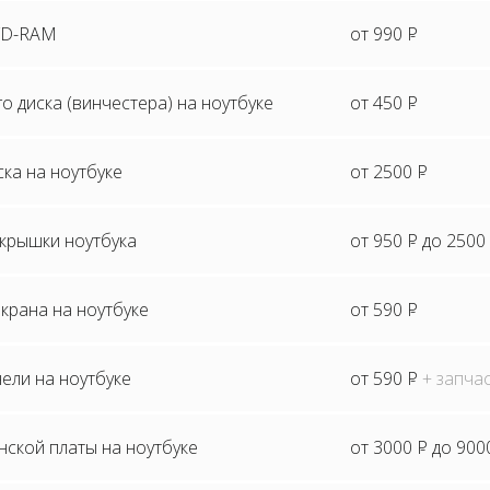
VD-RAM
от 990
P
о диска (винчестера) на ноутбуке
от 450
P
ка на ноутбуке
от 2500
P
 крышки ноутбука
от 950
P
до 2500
крана на ноутбуке
от 590
P
ели на ноутбуке
от 590
P
+ запча
ской платы на ноутбуке
от 3000
P
до 900