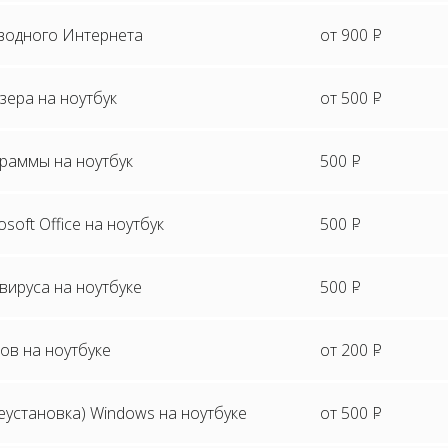
водного Интернета
от 900
P
зера на ноутбук
от 500
P
граммы на ноутбук
500
P
soft Office на ноутбук
500
P
вируса на ноутбуке
500
P
ов на ноутбуке
от 200
P
еустановка) Windows на ноутбуке
от 500
P