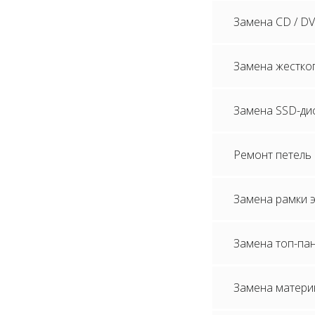
Замена CD / D
Замена жестког
Замена SSD-дис
Ремонт петель
Замена рамки э
Замена топ-пан
Замена материн