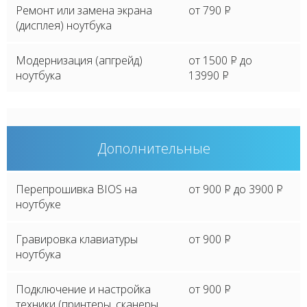
Ремонт или замена экрана
от 790
P
(дисплея) ноутбука
Модернизация (апгрейд)
от 1500
P
до
ноутбука
13990
P
Дополнительные
Перепрошивка BIOS на
от 900
P
до 3900
P
ноутбуке
Гравировка клавиатуры
от 900
P
ноутбука
Подключение и настройка
от 900
P
техники (принтеры, сканеры,