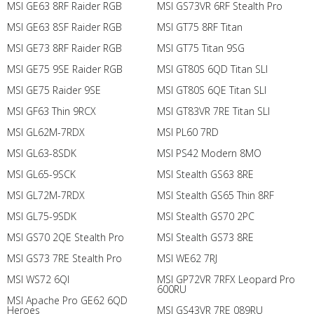
MSI GE63 8RF Raider RGB
MSI GS73VR 6RF Stealth Pro
MSI GE63 8SF Raider RGB
MSI GT75 8RF Titan
MSI GE73 8RF Raider RGB
MSI GT75 Titan 9SG
MSI GE75 9SE Raider RGB
MSI GT80S 6QD Titan SLI
MSI GE75 Raider 9SE
MSI GT80S 6QE Titan SLI
MSI GF63 Thin 9RCX
MSI GT83VR 7RE Titan SLI
MSI GL62M-7RDX
MSI PL60 7RD
MSI GL63-8SDK
MSI PS42 Modern 8MO
MSI GL65-9SCK
MSI Stealth GS63 8RE
MSI GL72M-7RDX
MSI Stealth GS65 Thin 8RF
MSI GL75-9SDK
MSI Stealth GS70 2PC
MSI GS70 2QE Stealth Pro
MSI Stealth GS73 8RE
MSI GS73 7RE Stealth Pro
MSI WE62 7RJ
MSI WS72 6QI
MSI GP72VR 7RFX Leopard Pro
600RU
MSI Apache Pro GE62 6QD
Heroes
MSI GS43VR 7RE 089RU