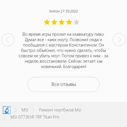
Антон 27.10.2022
бук,
Во время игры пролил на клавиатуру пиво.
Ре
можно
Думал все - каюк ноуту. Позвонил сюда и
новогодн
Но все
пообщался с мастером Константином. Он
в Тай
ле, чем
быстро объяснил, что нужно сделать, чтобы
перест
сти дали
совсем не убить ноут. Потом привез к ним - за
игрушка
 могу
неделю восстановили. Сейчас летает как
без ком
енда MSI.
новенький. Благодарен!
без то
Думал,
новый.
итог
Все отзывы
Лаборато
2 дня. К
лице и с
MSI
Ремонт ноутбуков Msi
MSI GT73EVR 7RF Titan Pro