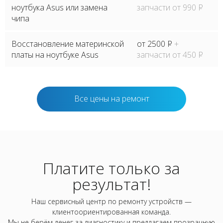
ноутбука Asus или замена
запчасти от 990
P
чипа
Восстановление материнской
от 2500
P
+
платы на ноутбуке Asus
запчасти от 450
P
Все цены на ремонт
Платите только за
результат!
Наш сервисный центр по ремонту устройств —
клиентоориентированная команда.
Мы не берём денег за диагностику и предлагаем прозрачную