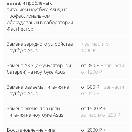
вызвали проблемы с
питанием ноутбука Asus, на
профессиональном
оборудовании в лаборатории
ФастРестор
Замена зарядного устройства
+ запчасти от
ноутбука Asus
1000
P
Замена АКБ (аккумуляторной
от 390
P
+ запчасти
батареи) на ноутбуке Asus
от 1200
P
Замена разъема питания на
от 500
P
+ запчасти
ноутбуке Asus
от 350
P
Замена элементов цепи
от 1500
P
+
питания на ноутбуке Asus
запчасти от 250
P
Восстановление чипа
от 2000
P
+